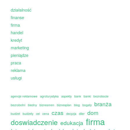
działalność
finanse
firma
handel
kredyt
marketing
pieniądze
praca
reklama
usługi
agencje reklamowe
agroturystyka
aspekty
bank
banki
bezrobocie
branża
bezrobotni
biedny
biznesmen
biznesplan
blog
bogaty
czas
dom
budżet
budżety
cel
cena
decyzja
diler
firma
doswiadczenie
edukacja