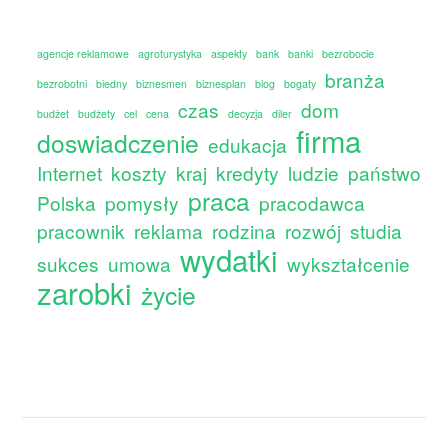
agencje reklamowe
agroturystyka
aspekty
bank
banki
bezrobocie
branża
bezrobotni
biedny
biznesmen
biznesplan
blog
bogaty
czas
dom
budżet
budżety
cel
cena
decyzja
diler
firma
doswiadczenie
edukacja
Internet
koszty
kraj
kredyty
ludzie
państwo
praca
Polska
pomysły
pracodawca
pracownik
reklama
rodzina
rozwój
studia
wydatki
sukces
umowa
wykształcenie
zarobki
życie