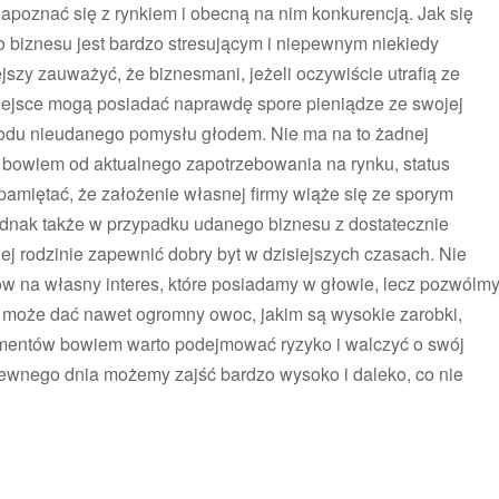
apoznać się z rynkiem i obecną na nim konkurencją. Jak się
 biznesu jest bardzo stresującym i niepewnym niekiedy
jszy zauważyć, że biznesmani, jeżeli oczywiście utrafią ze
jsce mogą posiadać naprawdę spore pieniądze ze swojej
powodu nieudanego pomysłu głodem. Nie ma na to żadnej
y bowiem od aktualnego zapotrzebowania na rynku, status
 pamiętać, że założenie własnej firmy wiąże się ze sporym
dnak także w przypadku udanego biznesu z dostatecznie
ej rodzinie zapewnić dobry byt w dzisiejszych czasach. Nie
w na własny interes, które posiadamy w głowie, lecz pozwólm
u może dać nawet ogromny owoc, jakim są wysokie zarobki,
elementów bowiem warto podejmować ryzyko i walczyć o swój
pewnego dnia możemy zajść bardzo wysoko i daleko, co nie