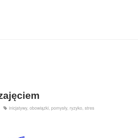
zajęciem
inicjatywy
,
obowiązki
,
pomysły
,
ryzyko
,
stres