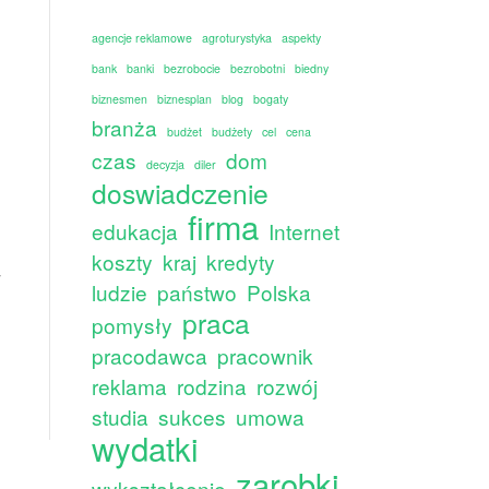
agencje reklamowe
agroturystyka
aspekty
bank
banki
bezrobocie
bezrobotni
biedny
biznesmen
biznesplan
blog
bogaty
branża
budżet
budżety
cel
cena
czas
dom
decyzja
diler
doswiadczenie
firma
edukacja
Internet
koszty
kraj
kredyty
y
ludzie
państwo
Polska
praca
pomysły
pracodawca
pracownik
reklama
rodzina
rozwój
studia
sukces
umowa
wydatki
zarobki
wykształcenie