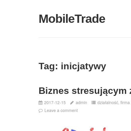
Skip
to
MobileTrade
content
Tag:
inicjatywy
Biznes stresującym 
2017-12-15
admin
działalność
,
firma
Leave a comment